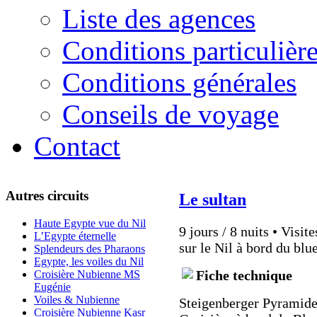
Liste des agences
Conditions particulièr
Conditions générales
Conseils de voyage
Contact
Autres circuits
Le sultan
Haute Egypte vue du Nil
9 jours / 8 nuits • Visit
L’Egypte éternelle
sur le Nil à bord du b
Splendeurs des Pharaons
Egypte, les voiles du Nil
Fiche technique
Croisière Nubienne MS
Eugénie
Voiles & Nubienne
Steigenberger Pyramid
Croisière Nubienne Kasr