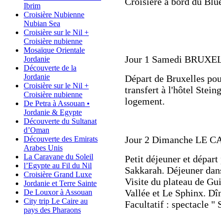
Croisière à bord du Bl
Ibrim
Croisière Nubienne
Nubian Sea
Croisière sur le Nil +
Croisière nubienne
Mosaïque Orientale
Jour 1 Samedi
BRUXEL
Jordanie
Découverte de la
Jordanie
Départ de Bruxelles pour
Croisière sur le Nil +
transfert à l'hôtel Stein
Croisière nubienne
logement.
De Petra à Assouan •
Jordanie & Egypte
Découverte du Sultanat
d’Oman
Jour 2 Dimanche
LE C
Découverte des Emirats
Arabes Unis
La Caravane du Soleil
Petit déjeuner et départ
l’Egypte au Fil du Nil
Sakkarah. Déjeuner dans
Croisière Grand Luxe
Visite du plateau de Gu
Jordanie et Terre Sainte
Vallée et Le Sphinx. Dîn
De Louxor à Assouan
City trip Le Caire au
Facultatif : spectacle "
pays des Pharaons