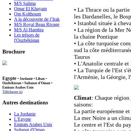
M/S Salima
Omar El Khayam
• La Thrace ou la partie
Om Kolthoum
les Dardanelles, le Bos
A la découverte de l’Irak
• Istanbul située à chev
M/S Royal Beau Rivage
• La région de la Mer No
M/S Al Hambra
Les trésors de
la chaine Pontique
l'Ouzbékistan
• La côte turquoise com
sud la côte méditerranée
Brochure
Taurus
• L'Anatolie centrale e
• La Turquie de l'Est s'é
l'Arménie, la Géorgie, l'
Egypte
•
Jordanie
•
Liban
•
Ouzbékistan
• Sultanat d'Oman •
Emirats Arabes Unis
Télécharger ici
Climat
: Chaque région 
Autres destinations
saisons:
La partie européenne et
La Jordanie
La mer Noire a un clim
L'Egypte
Le centre et l'Est du pa
Emirats Arabes Unis
Sultanat d'Oman