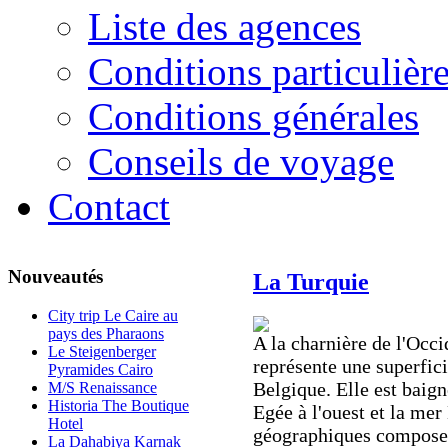
Liste des agences
Conditions particulièr
Conditions générales
Conseils de voyage
Contact
Nouveautés
La Turquie
City trip Le Caire au
pays des Pharaons
A la charnière de l'Occi
Le Steigenberger
représente une superfici
Pyramides Cairo
Belgique. Elle est baig
M/S Renaissance
Historia The Boutique
Egée à l'ouest et la mer
Hotel
géographiques composen
La Dahabiya Karnak