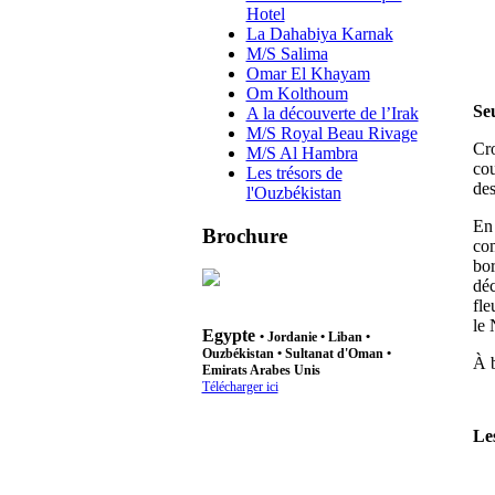
Hotel
La Dahabiya Karnak
M/S Salima
Omar El Khayam
Om Kolthoum
Seu
A la découverte de l’Irak
M/S Royal Beau Rivage
Cro
M/S Al Hambra
cou
Les trésors de
des
l'Ouzbékistan
En 
Brochure
com
bor
déc
fle
le 
Egypte
•
Jordanie
•
Liban
•
Ouzbékistan
• Sultanat d'Oman •
À b
Emirats Arabes Unis
Télécharger ici
Le