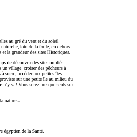
lles au gré du vent et du soleil
 naturelle, loin de la foule, en dehors
s et la grandeur des sites Historiques.
mps de découvrir des sites oubliés
n village, croiser des pêcheurs à
à sucre, accéder aux petites îles
proviste sur une petite île au milieu du
ne n’y va! Vous serez presque seuls sur
a nature...
re égyptien de la Santé.