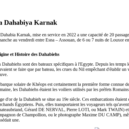
a Dahabiya Karnak
Dahabia Karnak, mise en service en 2022 a une capacité de 20 passagers.
anche au vendredi entre Esna – Assouan, de 6 ou 7 nuits de Louxor en 
igine et Histoire des Dahabiehs
 Dahabiehs sont des bateaux spécifiques à l'Egypte. Depuis les temps le
vaient se faire que par bateau, les crues du Nil empêchant d'établir un 
uve.
barque solaire de Khéops est certainement la première forme connue d
aine, les Dahabiehs étaient les voiliers utilisés par les préfets Romains
ge d'or de la Dahabieh se situe au 19e siècle. Ces embarcations étaient c
chands Égyptiens. Puis, elles transportaient les voyageurs tels qu'avent
hateaubriand, Gérard DE NERVAL, Pierre LOTI, ou Mark TWAIN) et ar
mpagnon de Champollion, ou le photographe Maxime DU CAMP),
sédait une.