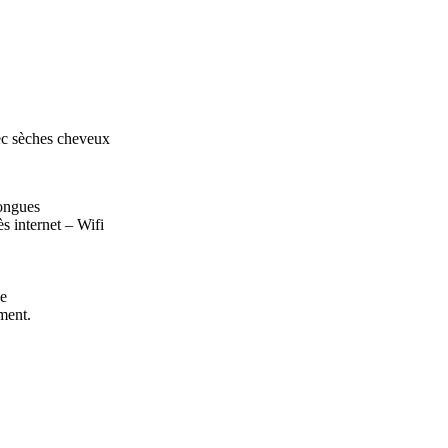
vec sèches cheveux
longues
ès internet – Wifi
ue
ment.