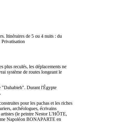
 Itinéraires de 5 ou 4 nuits : du
Privatisation
s plus reculés, les déplacements ne
vrai système de routes longeant le
e "Dahabieh". Durant l'Égypte
.
onstruites pour les pachas et les riches
uriers, archéologues, écrivains
tistes (le peintre Nestor L'HÔTE,
 même Napoléon BONAPARTE en