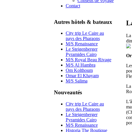
Conseils de voyage
Contact
Autres hôtels & bateaux
L
City trip Le Caire au
La 
pays des Pharaons
dim
M/S Renaissance
Le Steigenberger
Pyramides Cairo
Or
M/S Royal Beau Rivage
M/S Al Hambra
Les
Om Kolthoum
pou
Omar El Khayam
Fle
M/S Salima
La 
Rom
Nouveautés
L'â
City trip Le Caire au
mar
pays des Pharaons
(C
Le Steigenberger
co
Pyramides Cairo
pos
M/S Renaissance
Historia The Boutique