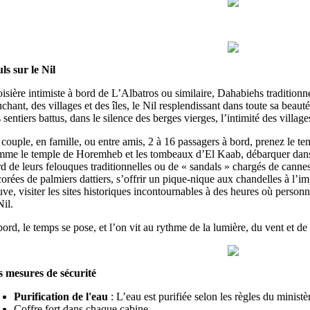
ls sur le Nil
isière intimiste à bord de L’Albatros ou similaire, Dahabiehs traditionne
chant, des villages et des îles, le Nil resplendissant dans toute sa beauté
 sentiers battus, dans le silence des berges vierges, l’intimité des village
couple, en famille, ou entre amis, 2 à 16 passagers à bord, prenez le te
me le temple de Horemheb et les tombeaux d’El Kaab, débarquer dans u
d de leurs felouques traditionnelles ou de « sandals » chargés de cannes 
orées de palmiers dattiers, s’offrir un pique-nique aux chandelles à l’im
uve, visiter les sites historiques incontournables à des heures où person
Nil.
ord, le temps se pose, et l’on vit au rythme de la lumière, du vent et de l
s mesures de sécurité
Purification de l'eau
: L’eau est purifiée selon les règles du ministè
Coffre fort dans chaque cabine.