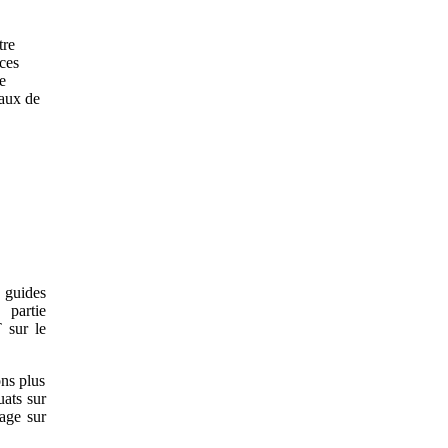
tre
ices
e
eaux de
 guides
 partie
 sur le
ons plus
uats sur
yage sur