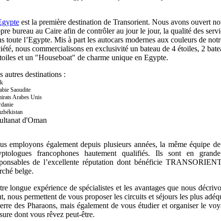
Egypte
est la première destination de Transorient. Nous avons ouvert no
pre bureau au Caire afin de contrôler au jour le jour, la qualité des serv
s toute l’Egypte. Mis à part les autocars modernes aux couleurs de notr
iété, nous commercialisons en exclusivité un bateau de 4 étoiles, 2 bat
toiles et un "Houseboat" de charme unique en Egypte.
 autres destinations :
ak
abie Saoudite
irats Arabes Unis
rdanie
zbékistan
ultanat d'Oman
us employons également depuis plusieurs années, la même équipe de
yptologues francophones hautement qualifiés. Ils sont en grande
sponsables de l’excellente réputation dont bénéficie TRANSORIENT
ché belge.
re longue expérience de spécialistes et les avantages que nous décriv
t, nous permettent de vous proposer les circuits et séjours les plus adéq
terre des Pharaons, mais également de vous étudier et organiser le vo
ure dont vous rêvez peut-être.