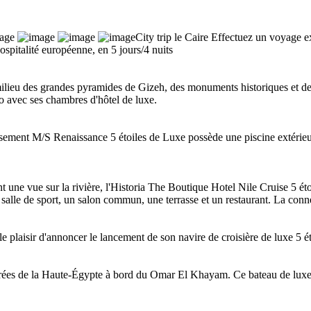
City trip le Caire
Effectuez un voyage exc
ospitalité européenne, en 5 jours/4 nuits
lieu des grandes pyramides de Gizeh, des monuments historiques et de 
 avec ses chambres d'hôtel de luxe.
issement M/S Renaissance 5 étoiles de Luxe possède une piscine extérie
t une vue sur la rivière, l'Historia The Boutique Hotel Nile Cruise 5 ét
salle de sport, un salon commun, une terrasse et un restaurant. La conne
plaisir d'annoncer le lancement de son navire de croisière de luxe 5 ét
rées de la Haute-Égypte à bord du Omar El Khayam. Ce bateau de luxe 5 é