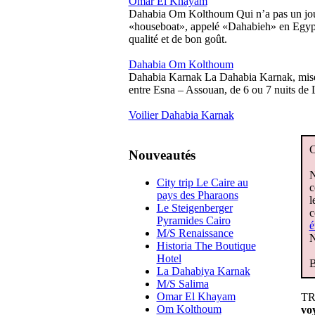
Omar El Khayam
Dahabia Om Kolthoum
Qui n’a pas un jou
«houseboat», appelé «Dahabieh» en Egypte.
qualité et de bon goût.
Dahabia Om Kolthoum
Dahabia Karnak
La Dahabia Karnak, mise 
entre Esna – Assouan, de 6 ou 7 nuits de 
Voilier Dahabia Karnak
C
Nouveautés
N
City trip Le Caire au
c
pays des Pharaons
l
Le Steigenberger
c
Pyramides Cairo
é
M/S Renaissance
N
Historia The Boutique
Hotel
B
La Dahabiya Karnak
M/S Salima
Omar El Khayam
TRA
Om Kolthoum
voy