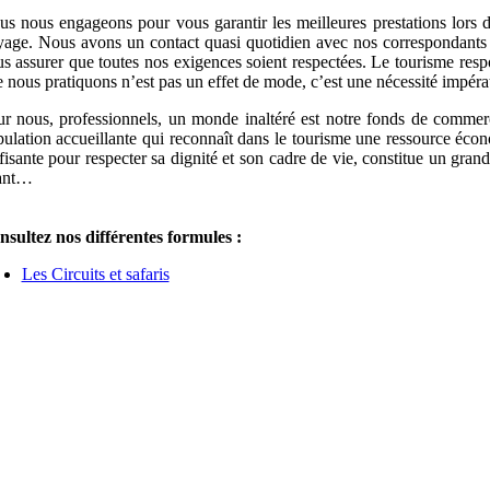
s nous engageons pour vous garantir les meilleures prestations lors d
age. Nous avons un contact quasi quotidien avec nos correspondants 
s assurer que toutes nos exigences soient respectées. Le tourisme res
 nous pratiquons n’est pas un effet de mode, c’est une nécessité impéra
r nous, professionnels, un monde inaltéré est notre fonds de commer
ulation accueillante qui reconnaît dans le tourisme une ressource éco
fisante pour respecter sa dignité et son cadre de vie, constitue un gran
ant…
sultez nos différentes formules :
Les Circuits et safaris