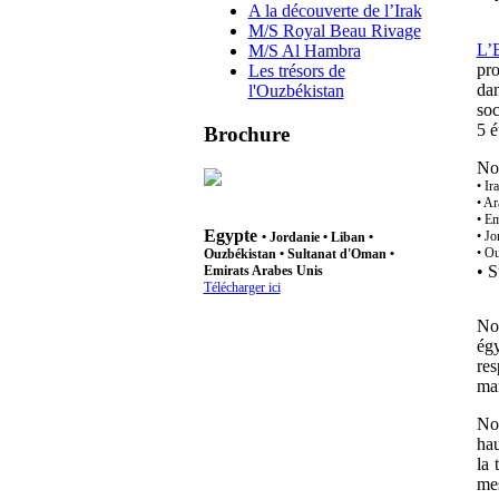
A la découverte de l’Irak
M/S Royal Beau Rivage
L’
M/S Al Hambra
pro
Les trésors de
dan
l'Ouzbékistan
soc
5 é
Brochure
Nos
•
Ir
•
Ar
• Em
Egypte
• Jo
•
Jordanie
•
Liban
•
• Ou
Ouzbékistan
• Sultanat d'Oman •
• S
Emirats Arabes Unis
Télécharger ici
No
ég
re
mar
Not
hau
la 
mes