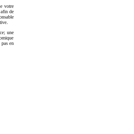
e votre
afin de
ponsable
tive.
ce; une
nomique
d pas en