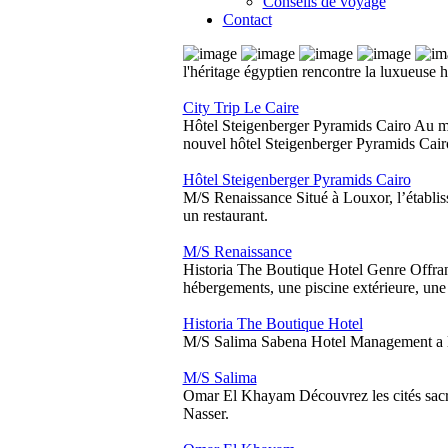
Conseils de voyage
Contact
l'héritage égyptien rencontre la luxueuse h
City Trip Le Caire
Hôtel Steigenberger Pyramids Cairo
Au mi
nouvel hôtel Steigenberger Pyramids Cairo
Hôtel Steigenberger Pyramids Cairo
M/S Renaissance
Situé à Louxor, l’établ
un restaurant.
M/S Renaissance
Historia The Boutique Hotel
Genre Offran
hébergements, une piscine extérieure, une 
Historia The Boutique Hotel
M/S Salima
Sabena Hotel Management a le 
M/S Salima
Omar El Khayam
Découvrez les cités sac
Nasser.