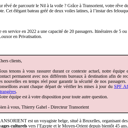
r rêvé de parcourir le Nil à la voile ? Grâce à Transorient, votre rêve d
 Cet élégant bateau gréé de deux voiles latines, à l’instar des felouqu
en service en 2022 a une capacité de 20 passagers. Itinéraires de 5 ou
Louxor en Privatisation.
hers clients,
ous tenons à vous rassurer durant ce contexte actuel, notre équipe 
ontact permanent avec nos différents bureaux à destination afin de re
es nouvelles en temps réel pour garantir la sécurité de nos passagers
onseillons avant chaque départ de vérifier les mises à jour du
SPF Aff
trangères
.
otre équipe est à votre disposition pour toute autre question.
ien à vous, Thierry Gahel - Directeur Transorient
NSORIENT est un voyagiste belge, situé à Bruxelles, organisant des
ages culturels
vers l’Egypte et le Moyen-Orient depuis bientôt 45 ans.