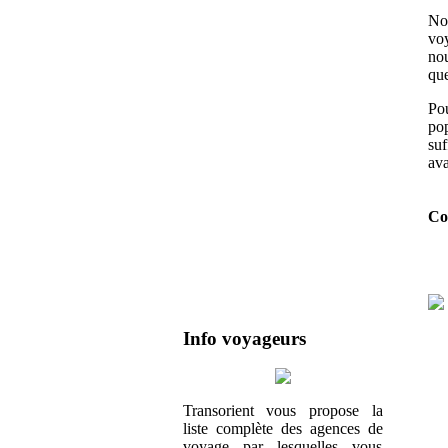
Nou
voy
nou
que
Pou
pop
suf
av
Con
Info voyageurs
Transorient vous propose la
liste complète des agences de
voyage par lesquelles vous