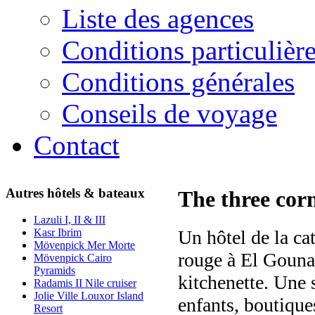
Liste des agences
Conditions particulièr
Conditions générales
Conseils de voyage
Contact
Autres hôtels & bateaux
The three cor
Lazuli I, II & III
Un hôtel de la cat
Kasr Ibrim
Mövenpick Mer Morte
rouge à El Gouna
Mövenpick Cairo
Pyramids
kitchenette. Une 
Radamis II Nile cruiser
Jolie Ville Louxor Island
enfants, boutique
Resort