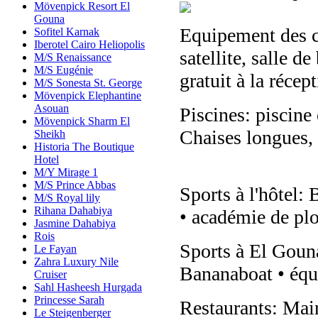
Mövenpick Resort El
Gouna
Equipement des c
Sofitel Karnak
Iberotel Cairo Heliopolis
satellite, salle d
M/S Renaissance
M/S Eugénie
gratuit à la récept
M/S Sonesta St. George
Mövenpick Elephantine
Asouan
Piscines: piscine 
Mövenpick Sharm El
Chaises longues, p
Sheikh
Historia The Boutique
Hotel
M/Y Mirage 1
M/S Prince Abbas
Sports à l'hôtel: 
M/S Royal lily
Rihana Dahabiya
• académie de pl
Jasmine Dahabiya
Rois
Sports à El Gouna
Le Fayan
Zahra Luxury Nile
Bananaboat • équi
Cruiser
Sahl Hasheesh Hurgada
Princesse Sarah
Restaurants: Main
Le Steigenberger