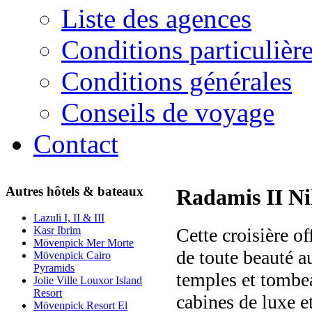
Liste des agences
Conditions particulièr
Conditions générales
Conseils de voyage
Contact
Autres hôtels & bateaux
Radamis II Nil
Lazuli I, II & III
Cette croisière o
Kasr Ibrim
Mövenpick Mer Morte
de toute beauté au
Mövenpick Cairo
Pyramids
temples et tombe
Jolie Ville Louxor Island
Resort
cabines de luxe et
Mövenpick Resort El