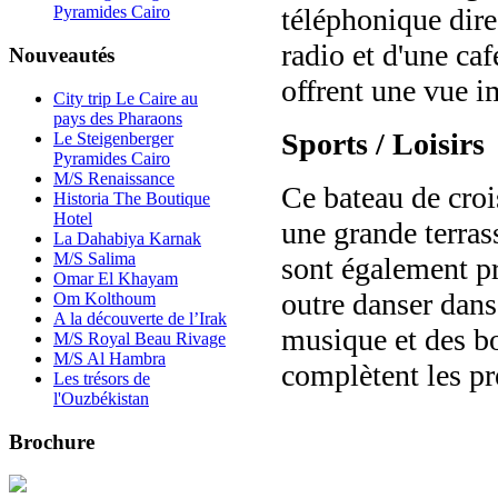
téléphonique direc
Pyramides Cairo
radio et d'une ca
Nouveautés
offrent une vue i
City trip Le Caire au
pays des Pharaons
Sports / Loisirs
Le Steigenberger
Pyramides Cairo
M/S Renaissance
Ce bateau de croi
Historia The Boutique
Hotel
une grande terras
La Dahabiya Karnak
M/S Salima
sont également pr
Omar El Khayam
outre danser dans
Om Kolthoum
A la découverte de l’Irak
musique et des bo
M/S Royal Beau Rivage
M/S Al Hambra
complètent les pr
Les trésors de
l'Ouzbékistan
Brochure