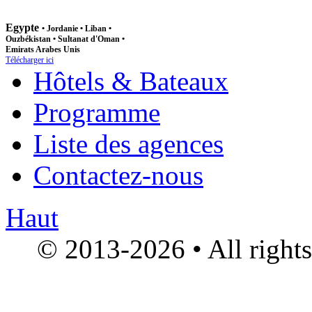
Egypte
•
Jordanie
•
Liban
•
Ouzbékistan
• Sultanat d'Oman •
Emirats Arabes Unis
Télécharger ici
Hôtels & Bateaux
Programme
Liste des agences
Contactez-nous
Haut
© 2013-2026 • All right