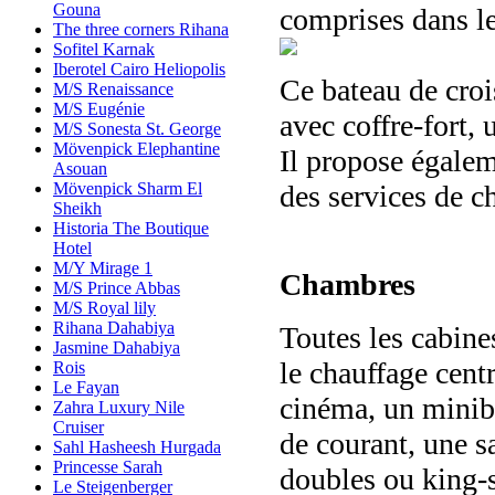
Gouna
comprises dans le 
The three corners Rihana
Sofitel Karnak
Iberotel Cairo Heliopolis
Ce bateau de croi
M/S Renaissance
M/S Eugénie
avec coffre-fort,
M/S Sonesta St. George
Mövenpick Elephantine
Il propose égalem
Asouan
des services de c
Mövenpick Sharm El
Sheikh
Historia The Boutique
Hotel
M/Y Mirage 1
Chambres
M/S Prince Abbas
M/S Royal lily
Rihana Dahabiya
Toutes les cabines
Jasmine Dahabiya
le chauffage cent
Rois
Le Fayan
cinéma, un miniba
Zahra Luxury Nile
Cruiser
de courant, une sa
Sahl Hasheesh Hurgada
Princesse Sarah
doubles ou king-s
Le Steigenberger