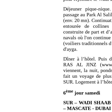
Déjeuner pique-niqu
passage au
Park Al Sal
(env. 20 mn). Continua
entourée de collines
construite de part et d
navals
où l'on continue
(voiliers traditionnels 
d'ayga
.
Dîner à l’hôtel.
Puis d
RAS AL JINZ
(www.
viennent, la nuit, pond
fait un voyage de plus
SUR. Logement
à l’hôte
ème
6
jour samedi
SUR – WADI SHAAB
– MASCATE - DUBAI (