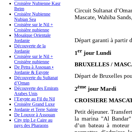
Croisière Nubienne Kasr
Ibrim
Circuit Sultanat d’Oman
Croisière Nubienne
Mascate, Wahiba Sands, 
Nubian Sea
Croisière sur le Nil +
Croisière nubienne
Mosaïque Orientale
Départ garanti à partir 
Jordanie
Découverte de la
er
Jordanie
1
jour Lundi
Croisière sur le Nil +
Croisière nubienne
BRUXELLES / MASC
De Petra à Assouan •
Jordanie & Egypte
Départ de Bruxelles po
Découverte du Sultanat
d’Oman
ème
2
jour Mardi
Découverte des Emirats
Arabes Unis
l’Egypte au Fil du Nil
CROISIERE MASCA
Croisière Grand Luxe
Jordanie et Terre Sainte
Petit déjeuner. Transfert
De Louxor à Assouan
la marina "Al Bandar
City trip Le Caire au
d’un bateau à moteur
pays des Pharaons