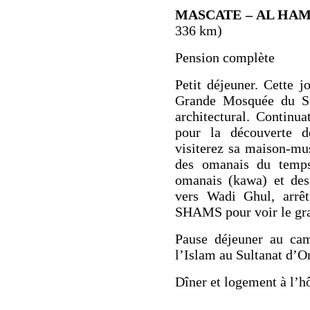
MASCATE – AL HAM
336 km)
Pension complète
Petit déjeuner. Cette 
Grande Mosquée du S
architectural. Continu
pour la découverte d
visiterez sa
maison-mus
des omanais du temps
omanais (kawa) et des 
vers
Wadi Ghul
, arr
SHAMS
pour voir le g
Pause déjeuner
au ca
l’Islam au Sultanat d’O
Dîner
et logement à l’hô