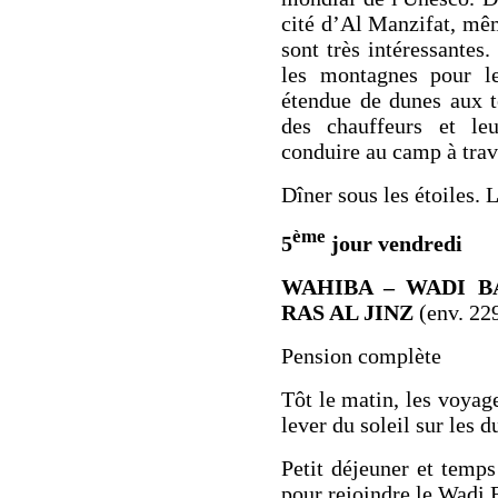
cité d’
Al Manzifat
, mêm
sont très intéressantes
les montagnes pour l
étendue de dunes aux t
des chauffeurs et l
conduire au camp à trave
Dîner sous les étoiles.
ème
5
jour vendredi
WAHIBA – WADI B
RAS AL JINZ
(env. 22
Pension complète
Tôt le matin, les voyage
lever du soleil sur les d
Petit déjeuner et temp
pour rejoindre le
Wadi 