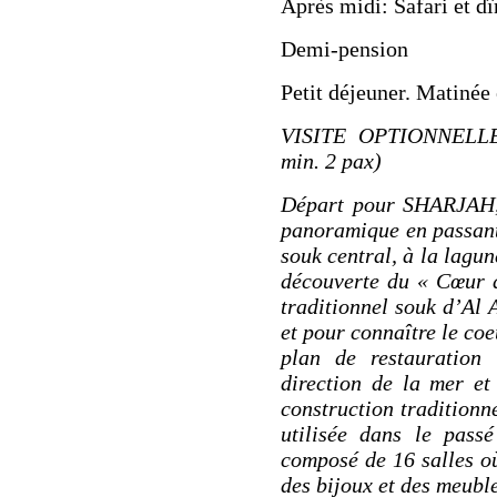
Après midi: Safari et d
Demi-pension
Petit déjeuner.
Matinée 
VISITE OPTIONNELL
min. 2 pax)
Départ pour
SHARJAH
panoramique en passant
souk central
, à la lagu
découverte du «
Cœur 
traditionnel
souk d’Al 
et pour connaître le coe
plan de restauration 
direction de la mer et
construction traditionne
utilisée dans le pas
composé de 16 salles où
des bijoux et des meubl