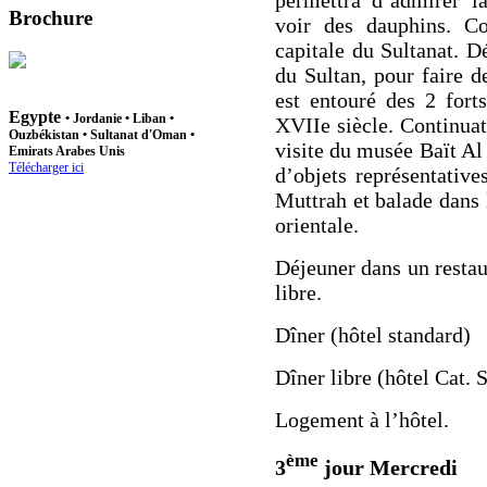
permettra d’admirer l
Brochure
voir des dauphins
. Co
capitale du Sultanat. D
du Sultan, pour faire d
est entouré des 2 fort
Egypte
•
Jordanie
•
Liban
•
XVIIe siècle. Continuati
Ouzbékistan
• Sultanat d'Oman •
visite du musée
Baït Al
Emirats Arabes Unis
Télécharger ici
d’objets représentative
Muttrah et balade dans
orientale.
Déjeuner dans un restau
libre
.
Dîner (hôtel standard)
Dîner libre (hôtel Cat. S
L
ogement à l’hôtel.
ème
3
jour Mercredi